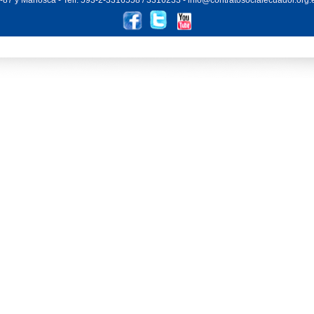
87 y Mañosca - Telf: 593-2-3316558 / 3316233 - info@contratosocialecuador.org.e