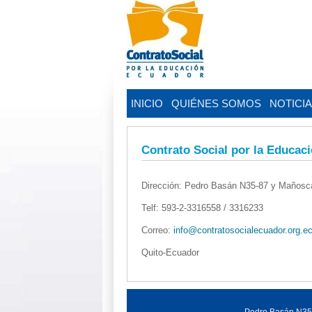
INICIO
QUIÉNES SOMOS
NOTICI
Contrato Social por la Educac
Dirección: Pedro Basán N35-87 y Maños
Telf: 593-2-3316558 / 3316233
Correo:
info@contratosocialecuador.org.e
Quito-Ecuador