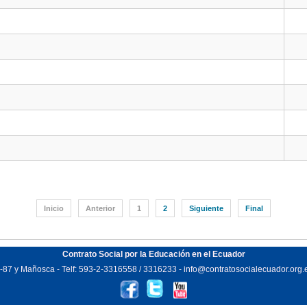
Inicio
Anterior
1
2
Siguiente
Final
Contrato Social por la Educación en el Ecuador
87 y Mañosca - Telf: 593-2-3316558 / 3316233 - info@contratosocialecuador.org.e