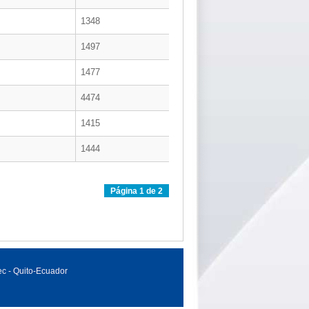
1348
1497
1477
4474
1415
1444
Página 1 de 2
c - Quito-Ecuador