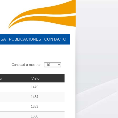
NSA
PUBLICACIONES
CONTACTO
Cantidad a mostrar
or
Visto
1475
1484
1353
1530